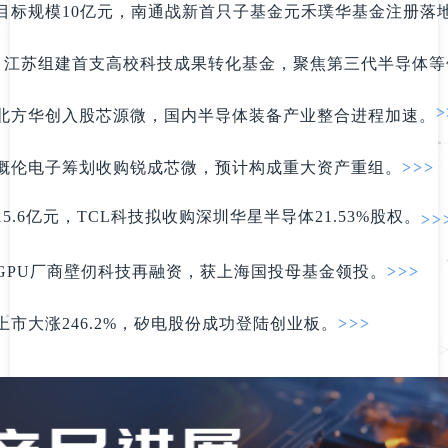
目标规模10亿元，南通战新首只子基金元禾璞华基金注册落
0
江苏组建首支高校科技成果转化基金，聚焦第三代半导体等
>
北方华创入股芯源微，国内半导体装备产业整合进程加速。
概伦电子筹划收购锐成芯微，预计构成重大资产重组。
>>>
15.6亿元，TCL科技拟收购深圳华星半导体21.53%股权。
>>
GPU厂商壁仞科技再融资，获上海国投母基金领投。
>>>
上市大涨24
6.2%，
矽电股份成功登陆创业板。
>>>