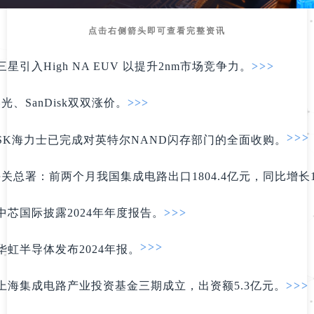
点击右侧箭头即可查看完整资讯
三
星
引
入H
igh
NA E
U
V 以
提
升2nm市场竞争力。
>>>
美
光、S
anDisk双双涨价。
>>>
>>>
SK海力士已完成对英特尔NAND闪存部门的全面收购。
海关总署：
前两个月
我国集成电路出口1804.4亿元，同比增长1
中芯国际披露2024年年度报告。
>>>
>>>
华虹半导体发布2024年报。
上海集成电路产业投资基金三期成立，出资额5.3亿元。
>>>